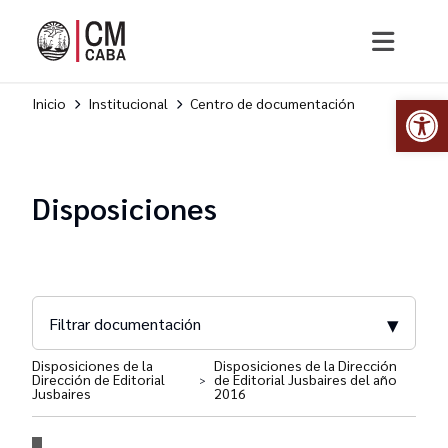
Abr
Inicio
Institucional
Centro de documentación
Disposiciones
▾
Filtrar documentación
Disposiciones de la
Disposiciones de la Dirección
Dirección de Editorial
de Editorial Jusbaires del año
>
Dirección General de Compras y Contrataciones
Jusbaires
2016
Dirección General de Comunicación Estratégica