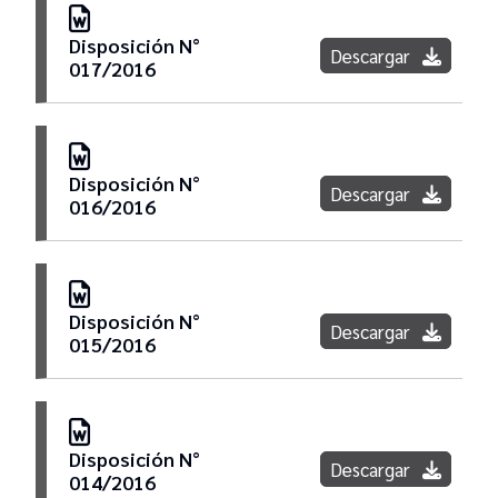
Disposición N°
Descargar
017/2016
Secretaría de Apoyo Administrativo
Jurisdiccional
Dirección General de Informática y Tecnología
Disposición N°
Descargar
016/2016
Dirección Editorial Jusbaires
Dirección de Seguridad
Disposición N°
Descargar
015/2016
Dirección General de Servicios Generales y
Obras Menores
Disposición N°
Oficina de Integridad Pública
Descargar
014/2016