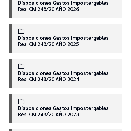
Disposiciones Gastos Impostergables
Res. CM 248/20 AÑO 2026
Secretaría de Apoyo Administrativo
Jurisdiccional
Disposiciones Gastos Impostergables
Dirección General de Informática y Tecnología
Res. CM 248/20 AÑO 2025
Dirección Editorial Jusbaires
Disposiciones Gastos Impostergables
Res. CM 248/20 AÑO 2024
Dirección de Seguridad
Dirección General de Servicios Generales y
Obras Menores
Disposiciones Gastos Impostergables
Res. CM 248/20 AÑO 2023
Oficina de Integridad Pública