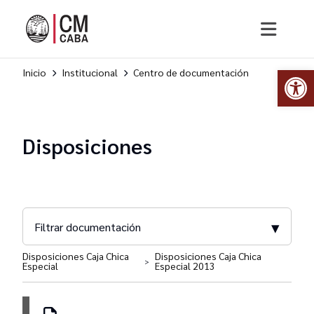
Abr
Inicio
Institucional
Centro de documentación
Disposiciones
▾
Filtrar documentación
Disposiciones Caja Chica
Disposiciones Caja Chica
>
Especial
Especial 2013
Dirección General de Compras y Contrataciones
Dirección General de Comunicación Estratégica