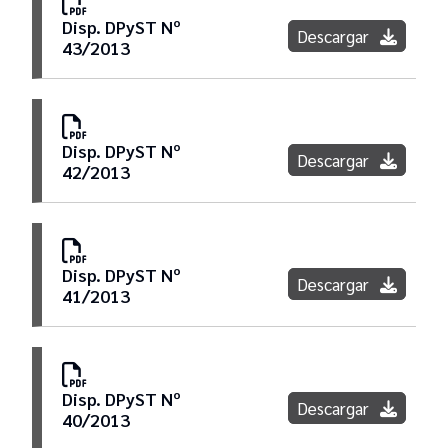
Disp. DPyST Nº
Descargar
43/2013
Secretaría de Apoyo Administrativo
Jurisdiccional
Dirección General de Informática y Tecnología
Disp. DPyST Nº
Descargar
42/2013
Dirección Editorial Jusbaires
Dirección de Seguridad
Disp. DPyST Nº
Descargar
41/2013
Dirección General de Servicios Generales y
Obras Menores
Disp. DPyST Nº
Descargar
Oficina de Integridad Pública
40/2013