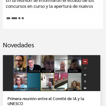
En la reunión se informaron el estado de los
El nuevo consejero reemplazará a Gabriela
concursos en curso y la apertura de nuevos
Zangaro y asumirá hasta mayo del 2028
Novedades
Primera reunión entre el Comité de IA y la
UNESCO