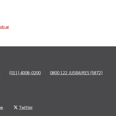
ob.ar
o
(011) 4008-0200
0800 122 JUSBAIRES (5872)
be
Twitter