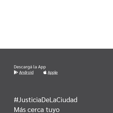
Descargá la App
Android
Apple
#JusticiaDeLaCiudad
Más cerca tuyo