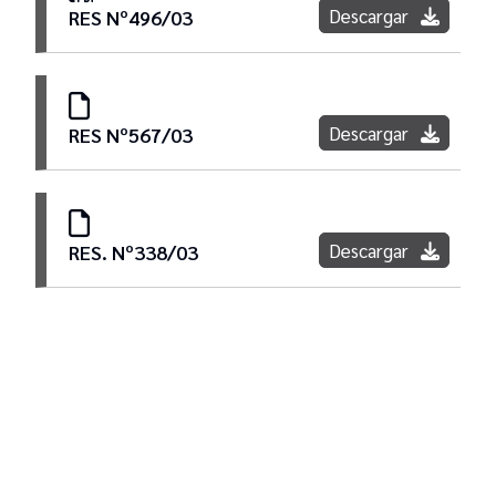
Descargar
RES Nº496/03
Pliegos generales
Descargar
RES Nº567/03
Llamados
Preadjudicaciones
Descargar
RES. Nº338/03
Adjudicaciones
Redeterminaciones