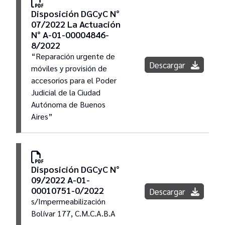
Disposición DGCyC N°
07/2022 La Actuación
Pliegos generales
N° A-01-00004846-
8/2022
“Reparación urgente de
Llamados
Descargar
móviles y provisión de
accesorios para el Poder
Judicial de la Ciudad
Preadjudicaciones
Autónoma de Buenos
Aires”
Adjudicaciones
Redeterminaciones
Disposición DGCyC N°
09/2022 A-01-
00010751-0/2022
Descargar
s/Impermeabilización
Bolívar 177, C.M.C.A.B.A