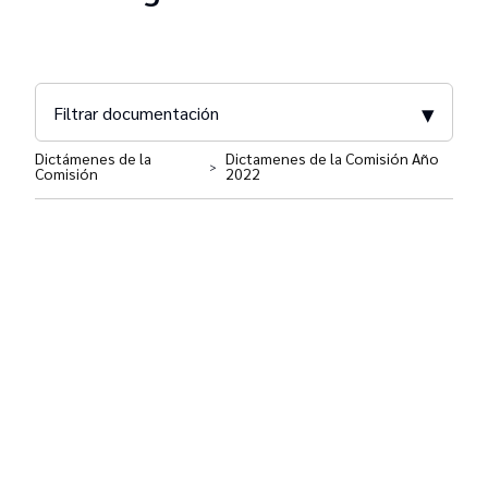
▾
Filtrar documentación
Dictámenes de la
Dictamenes de la Comisión Año
>
Comisión
2022
Comisión Ad Hoc para la Implementación de
Políticas Penitenciarias para CABA
Actas
Dictámenes
Resoluciones
Encuentros por la Justicia en la Ciudad