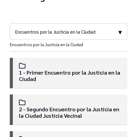
▾
Encuentros por la Justicia en la Ciudad
Encuentros por la Justicia en la Ciudad
Comisión Ad Hoc para la Implementación de
Políticas Penitenciarias para CABA
1 - Primer Encuentro por la Justicia en la
Actas
Ciudad
Dictámenes
2 - Segundo Encuentro por la Justicia en
Resoluciones
la Ciudad Justicia Vecinal
Encuentros por la Justicia en la Ciudad