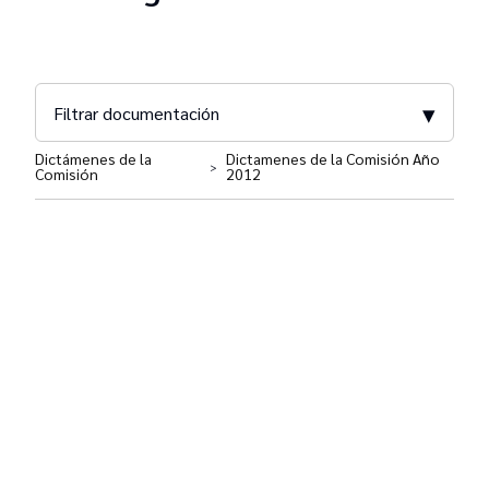
▾
Filtrar documentación
Dictámenes de la
Dictamenes de la Comisión Año
>
Comisión
2012
Comisión Ad Hoc para la Implementación de
Políticas Penitenciarias para CABA
Actas
Dictámenes
Resoluciones
Encuentros por la Justicia en la Ciudad