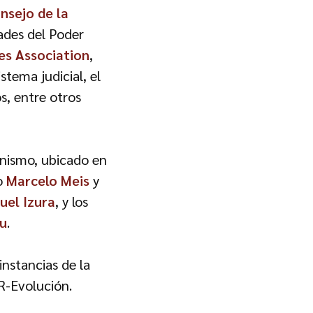
nsejo de la
ades del Poder
es Association
,
stema judicial, el
s, entre otros
anismo, ubicado en
ro
Marcelo Meis
y
uel Izura
, y los
zu
.
instancias de la
R-Evolución.