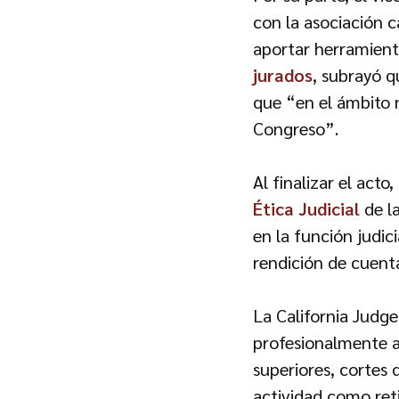
con la asociación c
aportar herramient
jurados
, subrayó q
que “en el ámbito 
Congreso”.
Al finalizar el acto
Ética Judicial
de l
en la función judic
rendición de cuenta
La California Judge
profesionalmente 
superiores, cortes 
actividad como ret