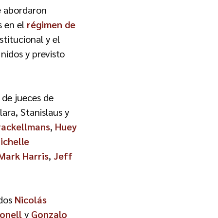
se abordaron
s en el
régimen de
stitucional y el
nidos y previsto
 de jueces de
ara, Stanislaus y
rackellmans
,
Huey
ichelle
Mark Harris
,
Jeff
ados
Nicolás
onell
y
Gonzalo