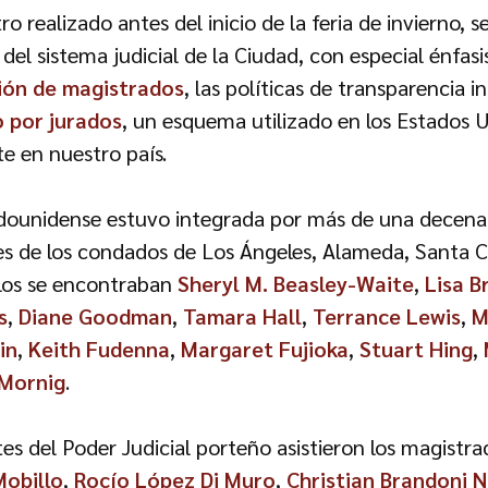
o realizado antes del inicio de la feria de invierno, 
 del sistema judicial de la Ciudad, con especial énfasi
ión de magistrados
, las políticas de transparencia in
o por jurados
, un esquema utilizado en los Estados U
e en nuestro país.
dounidense estuvo integrada por más de una decena
es de los condados de Los Ángeles, Alameda, Santa Cl
llos se encontraban
Sheryl M. Beasley-Waite
,
Lisa B
s
,
Diane Goodman
,
Tamara Hall
,
Terrance Lewis
,
M
in
,
Keith Fudenna
,
Margaret Fujioka
,
Stuart Hing
,
Mornig
.
s del Poder Judicial porteño asistieron los magistr
Mobillo
,
Rocío López Di Muro
,
Christian Brandoni N