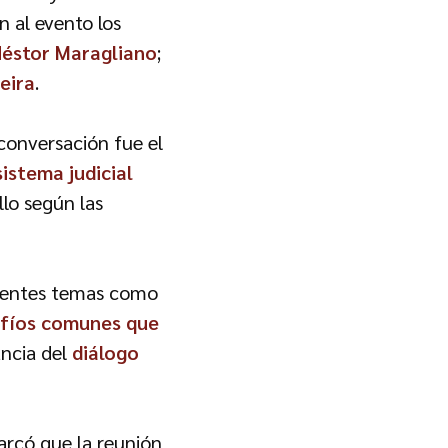
n al evento los
Néstor Maragliano
;
jeira
.
 conversación fue el
sistema judicial
llo según las
ferentes temas como
fíos comunes que
ancia del
diálogo
arcó que la reunión