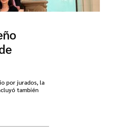
eño
 de
o por jurados, la
incluyó también