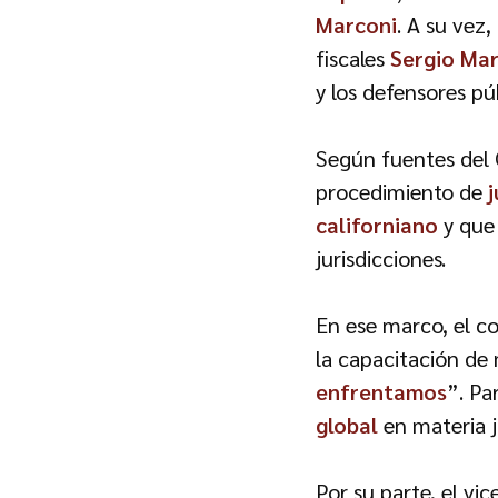
Marconi
. A su vez
fiscales
Sergio Mar
y los defensores p
Según fuentes del C
procedimiento de
j
californiano
y que
jurisdicciones.
En ese marco, el c
la capacitación de 
enfrentamos
”. Pa
global
en materia j
Por su parte, el vi