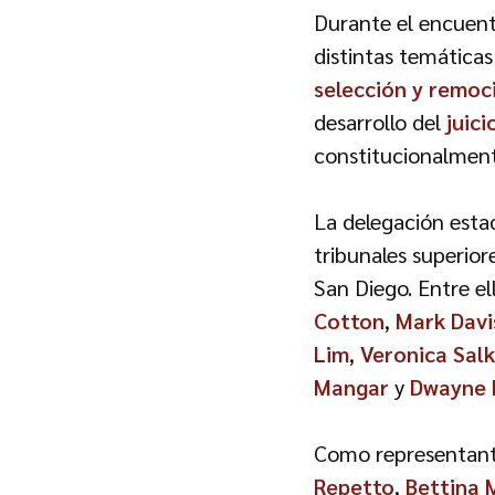
Durante el encuentr
distintas temáticas
selección y remoc
desarrollo del
juici
constitucionalment
La delegación esta
tribunales superior
San Diego. Entre e
Cotton
,
Mark Davi
Lim
,
Veronica Salk
Mangar
y
Dwayne 
Como representante
Repetto
,
Bettina 