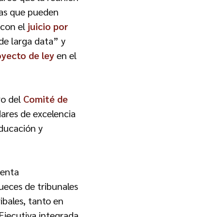
emas que pueden
 con el
juicio por
de larga data” y
oyecto de ley
en el
ro del
Comité de
ares de excelencia
educación y
senta
jueces de tribunales
ibales, tanto en
Ejecutiva integrada