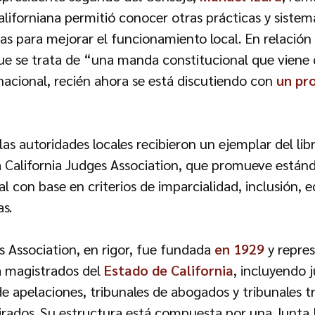
aliforniana permitió conocer otras prácticas y sist
as para mejorar el funcionamiento local. En relación
ue se trata de “una manda constitucional que viene 
nacional, recién ahora se está discutiendo con
un pr
, las autoridades locales recibieron un ejemplar del lib
a California Judges Association, que promueve estánd
ial con base en criterios de imparcialidad, inclusión, 
s.
s Association, en rigor, fue fundada
en 1929
y repre
a magistrados del
Estado de California
, incluyendo 
de apelaciones, tribunales de abogados y tribunales tr
irados. Su estructura está compuesta por una Junta 