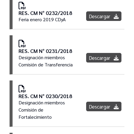
Presidencia
RES. CM N° 0232/2018
Descargar
Feria enero 2019 CDyA
Comisión Administradora del Fondo
Compensador
RES. CM N° 0231/2018
Designación miembros
Descargar
Comisión de Transferencia
RES. CM N° 0230/2018
Designación miembros
Descargar
Comisión de
Fortalecimiento