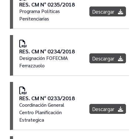
RES. CM N° 0235/2018
Secretaría de Administración General y
Programa Políticas
Descargar
Presupuesto
Penitenciarias
Disciplina y Acusación
Comisión de Selección de Jueces, Juezas e
RES. CM N° 0234/2018
Integrantes del Ministerio Público
Designación FOFECMA
Descargar
Ferrazzuolo
Comisión de Administración, Gestión y
Modernización Judicial
RES. CM N° 0233/2018
Junta Electoral
Coordinación General
Descargar
Centro Planificación
Estrategica
Plenario