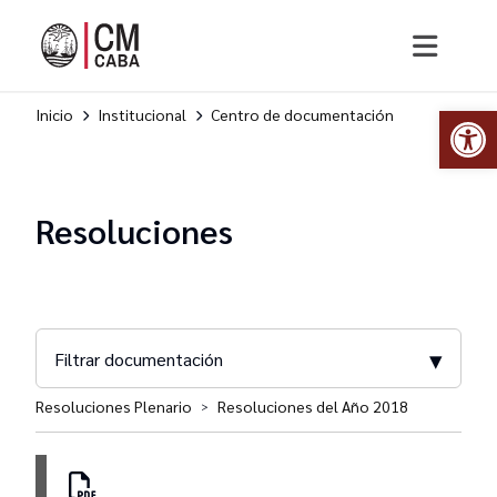
Abr
Inicio
Institucional
Centro de documentación
Resoluciones
▾
Filtrar documentación
Resoluciones Plenario
Resoluciones del Año 2018
>
Comisión de Fortalecimiento Institucional y
Planificación Estratégica