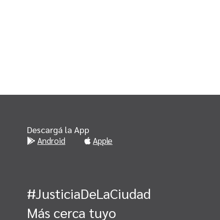
Descargá la App
Android
Apple
#JusticiaDeLaCiudad
Más cerca tuyo