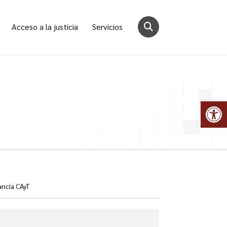
Acceso a la justicia
Servicios
Abr
ncia CAyT