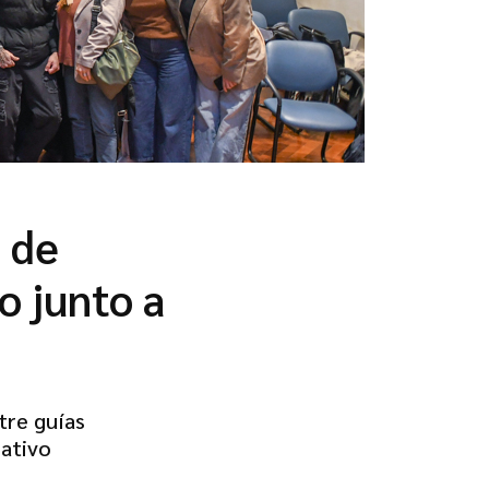
 de
o junto a
tre guías
rativo