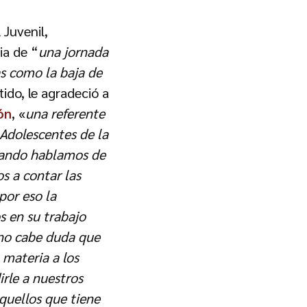
 Juvenil,
ia de “
una jornada
s como la baja de
tido, le agradeció a
ón
, «
una referente
 Adolescentes de la
uando hablamos de
s a contar las
por eso la
s en su trabajo
no cabe duda que
 materia a los
rle a nuestros
uellos que tiene