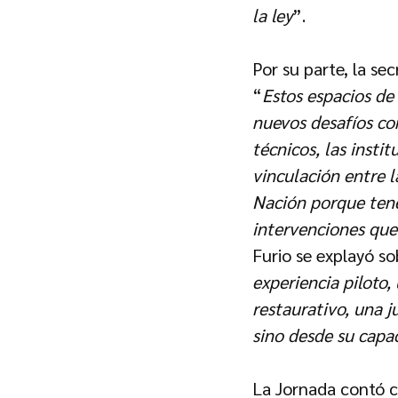
la ley
”.
Por su parte, la se
“
Estos espacios de
nuevos desafíos con
técnicos, las insti
vinculación entre 
Nación porque tene
intervenciones que 
Furio se explayó so
experiencia piloto
restaurativo, una j
sino desde su capa
La Jornada contó co