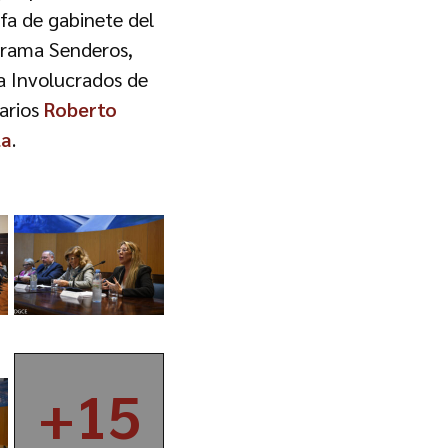
jefa de gabinete del
ograma Senderos,
a Involucrados de
arios
Roberto
la
.
+15