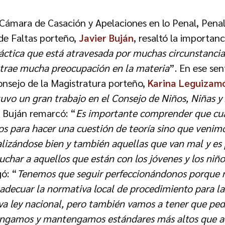
 Cámara de Casación y Apelaciones en lo Penal, Penal
de Faltas porteño,
Javier Buján
, resaltó la importanc
tica que está atravesada por muchas circunstancia
trae mucha preocupación en la materia
”. En ese sen
Consejo de la Magistratura porteño,
Karina Leguizam
tuvo un gran trabajo en el Consejo de Niños, Niñas y
, Buján remarcó: “
Es importante comprender que c
s para hacer una cuestión de teoría sino que venimo
alizándose bien y también aquellas que van mal y es 
char a aquellos que están con los jóvenes y los niño
gó: “
Tenemos que seguir perfeccionándonos porque 
adecuar la normativa local de procedimiento para la
va ley nacional, pero también vamos a tener que pedi
tengamos y mantengamos estándares más altos que aq