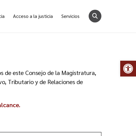
cia
Acceso a la justicia
Servicios
Abr
os de este Consejo de la Magistratura,
o, Tributario y de Relaciones de
alcance.