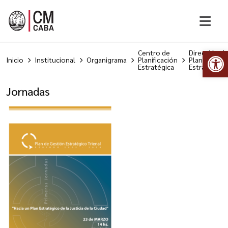
Ab
Centro de
Dirección d
Inicio
Institucional
Organigrama
Planificación
Planificació
Estratégica
Estratégica
Jornadas