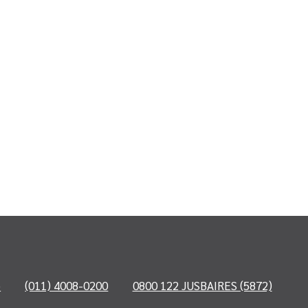
o
(011) 4008-0200
0800 122 JUSBAIRES (5872)