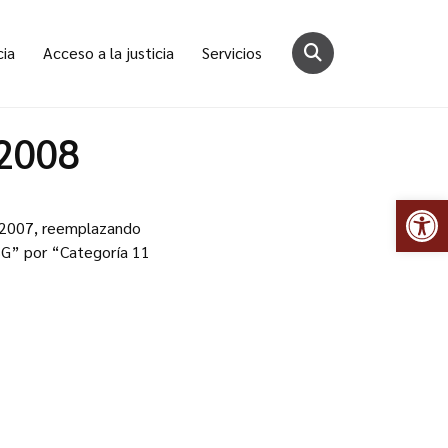
cia
Acceso a la justicia
Servicios
/2008
Abr
52/2007, reemplazando
 SG” por “Categoría 11