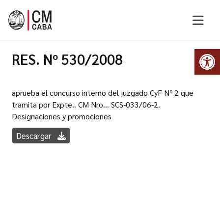
Abr
RES. Nº 530/2008
aprueba el concurso interno del juzgado CyF Nº 2 que
tramita por Expte.. CM Nro... SCS-033/06-2.
Designaciones y promociones
Descargar