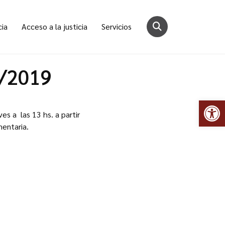
cia
Acceso a la justicia
Servicios
8/2019
Abr
es a las 13 hs. a partir
mentaria.