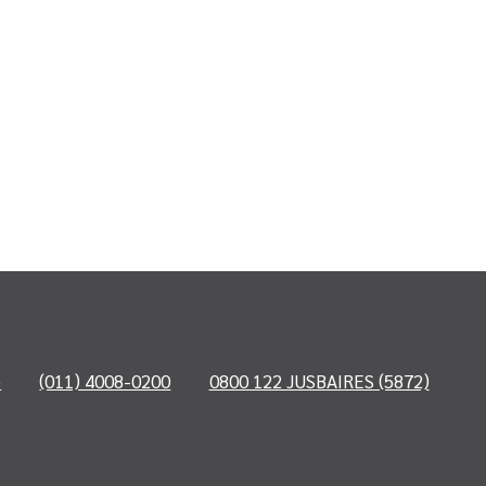
o
(011) 4008-0200
0800 122 JUSBAIRES (5872)