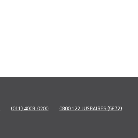
o
(011) 4008-0200
0800 122 JUSBAIRES (5872)