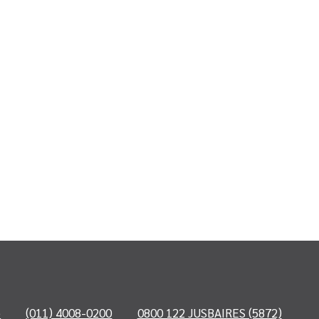
o
(011) 4008-0200
0800 122 JUSBAIRES (5872)