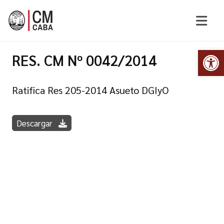
Abr
RES. CM Nº 0042/2014
Ratifica Res 205-2014 Asueto DGIyO
Descargar