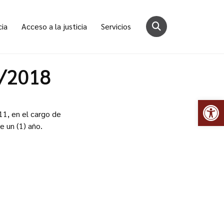
cia
Acceso a la justicia
Servicios
8/2018
Abr
11, en el cargo de
e un (1) año.