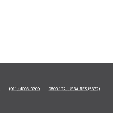
o
(011) 4008-0200
0800 122 JUSBAIRES (5872)