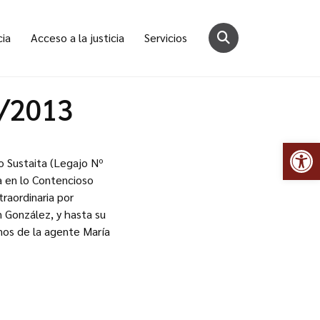
cia
Acceso a la justicia
Servicios
1/2013
Abr
o Sustaita (Legajo Nº
a en lo Contencioso
traordinaria por
n González, y hasta su
inos de la agente María