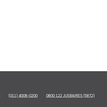
o
(011) 4008-0200
0800 122 JUSBAIRES (5872)