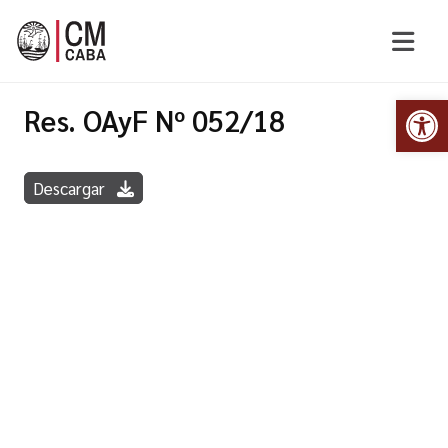
Abr
Res. OAyF Nº 052/18
Descargar