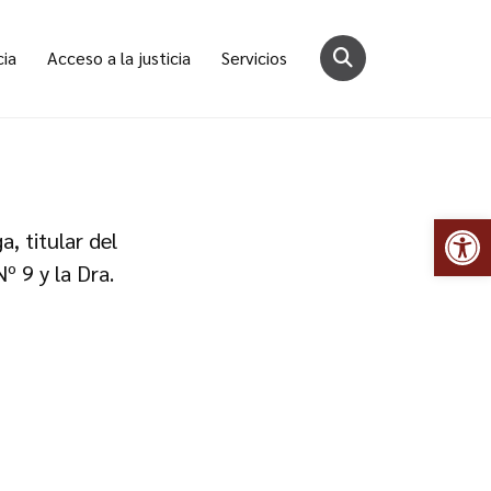
cia
Acceso a la justicia
Servicios
Abr
, titular del
º 9 y la Dra.