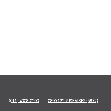
o
(011) 4008-0200
0800 122 JUSBAIRES (5872)