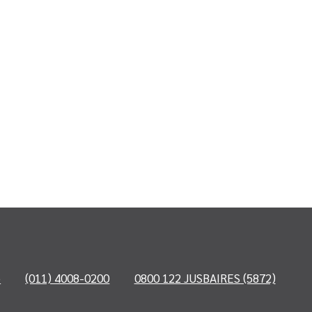
o
(011) 4008-0200
0800 122 JUSBAIRES (5872)