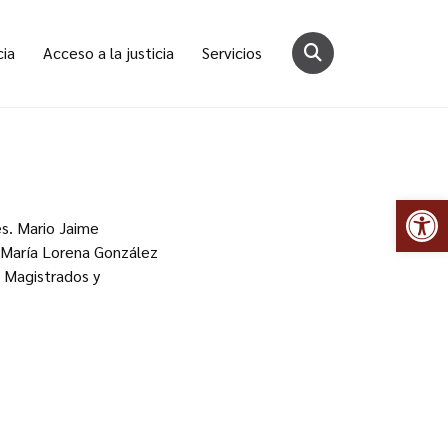
cia
Acceso a la justicia
Servicios
Abr
es. Mario Jaime
. María Lorena González
s Magistrados y