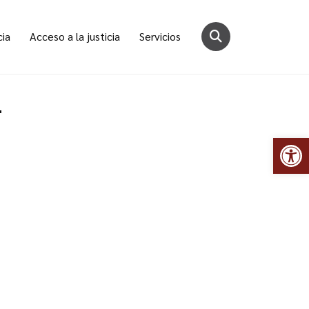
cia
Acceso a la justicia
Servicios
4
Abr