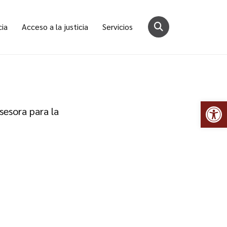
cia
Acceso a la justicia
Servicios
Abr
esora para la