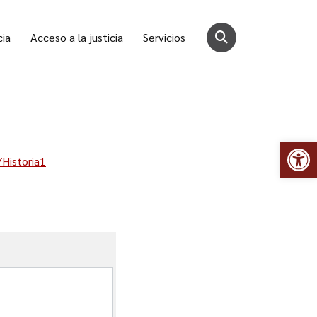
cia
Acceso a la justicia
Servicios
Abr
/Historia1