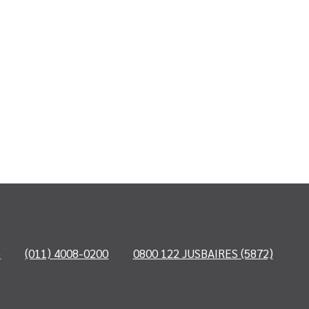
o
(011) 4008-0200
0800 122 JUSBAIRES (5872)