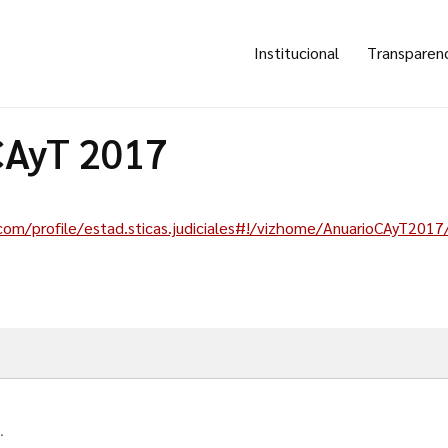
Institucional
Transparen
CAyT 2017
.com/profile/estad.sticas.judiciales#!/vizhome/AnuarioCAyT2017