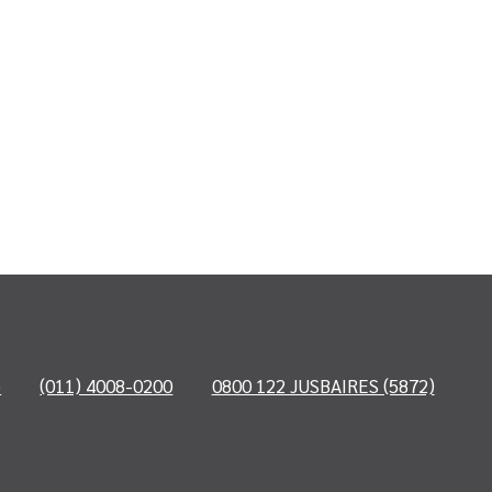
o
(011) 4008-0200
0800 122 JUSBAIRES (5872)