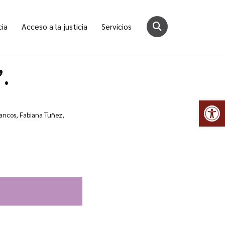
cia
Acceso a la justicia
Servicios
.
Abr
rrancos, Fabiana Tuñez,