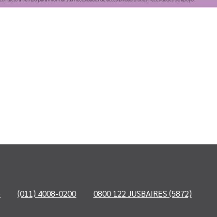
o
(011) 4008-0200
0800 122 JUSBAIRES (5872)