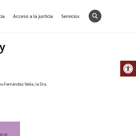
cia
Acceso a la justicia
Servicios
y
Abr
ano Fernández Valle, la Dra.