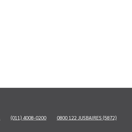
o
(011) 4008-0200
0800 122 JUSBAIRES (5872)