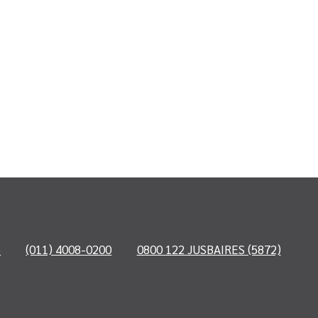
o
(011) 4008-0200
0800 122 JUSBAIRES (5872)