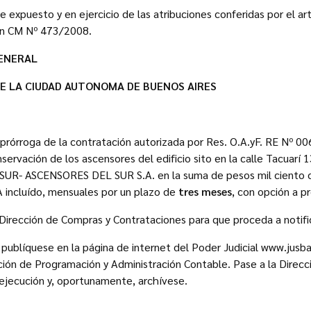
xpuesto y en ejercicio de las atribuciones conferidas por el artíc
ón CM Nº 473/2008.
ENERAL
DE LA CIUDAD AUTONOMA DE BUENOS AIRES
a prórroga de la contratación autorizada por Res. O.A.yF. RE Nº 00
ervación de los ascensores del edificio sito en la calle Tacuarí 
DSUR- ASCENSORES DEL SUR S.A. en la suma de pesos mil ciento 
A incluído, mensuales por un plazo de
tres meses
, con opción a p
la Dirección de Compras y Contrataciones para que proceda a notifi
 publíquese en la página de internet del Poder Judicial www.jusba
ión de Programación y Administración Contable. Pase a la Direc
ejecución y, oportunamente, archívese.