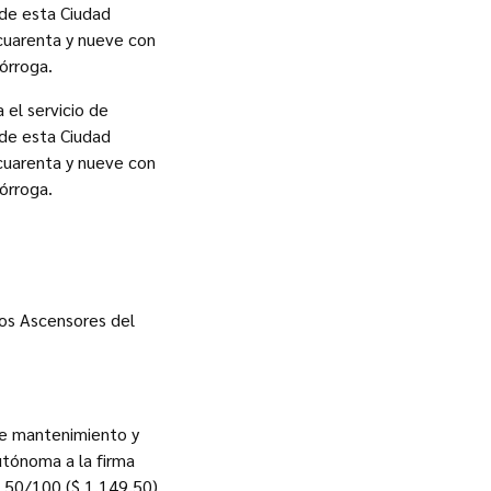
 de esta Ciudad
cuarenta y nueve con
órroga.
 el servicio de
 de esta Ciudad
cuarenta y nueve con
órroga.
los Ascensores del
de mantenimiento y
utónoma a la firma
 50/100 ($ 1.149,50)