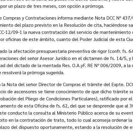
 por un plazo de tres meses, con opción a prórroga.
de Compras y Contrataciones informa mediante Nota DCC Nº 437/
iento del plazo previsto en la Resolución de cita, haciéndose s
CC-12/09-1 la nueva contratación del servicio de mantenimiento 
por oficinas de este ámbito, cuanto del Poder Judicial de esta C
o la afectación presupuestaria preventiva de rigor (confr. fs. 6
eraciones del señor Asesor Jurídico en el dictamen de fs. 14/5, y 
ad del dictado de la mentada Res. O.A.yF. RE Nº 006/2009, a la 
 resolverá la prórroga sugerida.
 la Nota del señor Director de Compras el trámite del Expte. DC
icio de ascensores se tiene conocimiento de que dicho trámite 
robación del Pliego de Condiciones Particulares), ratificado por e
amento de esta Oficina de fs. 62, del que se desprende que al 30
ste conducto la consulta al Ministerio Público acerca de su eventu
ito en la contratación de trato, todo lo cual aconseja ordenar la
 plazo del dispuesto oportunamente, estando a la resolución de e