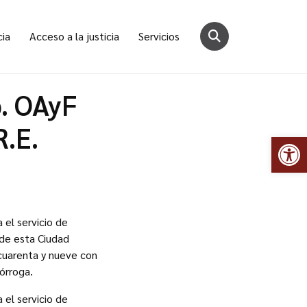
cia
Acceso a la justicia
Servicios
p. OAyF
R.E.
Abr
 el servicio de
 de esta Ciudad
cuarenta y nueve con
órroga.
 el servicio de