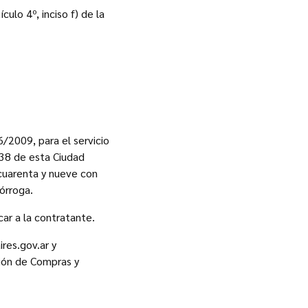
ulo 4º, inciso f) de la
6/2009, para el servicio
138 de esta Ciudad
cuarenta y nueve con
rórroga.
car a la contratante.
ires.gov.ar y
ción de Compras y