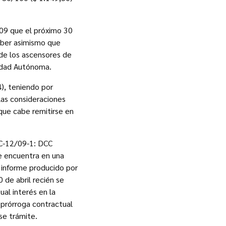
09 que el próximo 30
aber asimismo que
de los ascensores de
iudad Autónoma.
4), teniendo por
las consideraciones
que cabe remitirse en
C-12/09-1: DCC
se encuentra en una
l informe producido por
 de abril recién se
al interés en la
 prórroga contractual
se trámite.