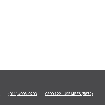
o
(011) 4008-0200
0800 122 JUSBAIRES (5872)