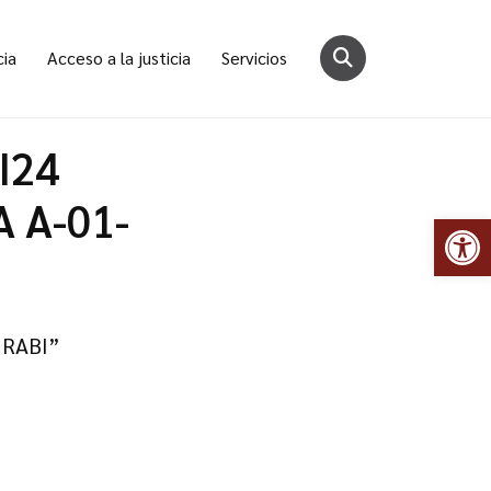
cia
Acceso a la justicia
Servicios
I24
A A-01-
Abr
URABI”