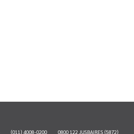
o
(011) 4008-0200
0800 122 JUSBAIRES (5872)