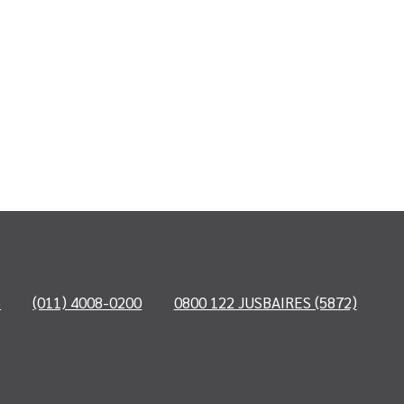
o
(011) 4008-0200
0800 122 JUSBAIRES (5872)