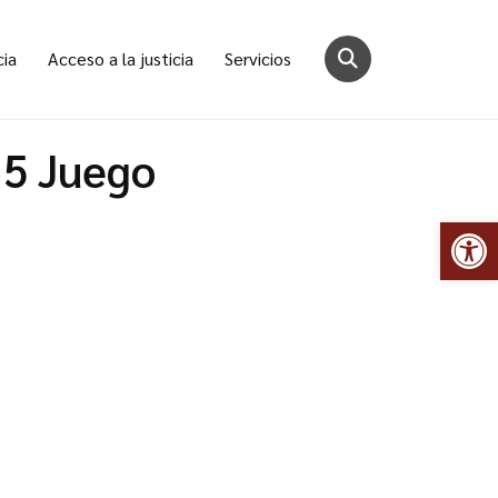
cia
Acceso a la justicia
Servicios
15 Juego
Abr