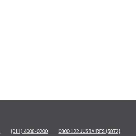
o
(011) 4008-0200
0800 122 JUSBAIRES (5872)