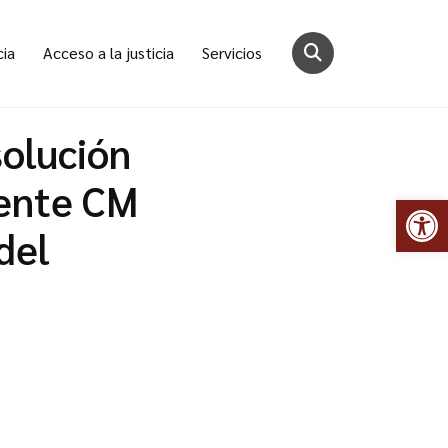
cia
Acceso a la justicia
Servicios
solución
iente CM
Abr
del