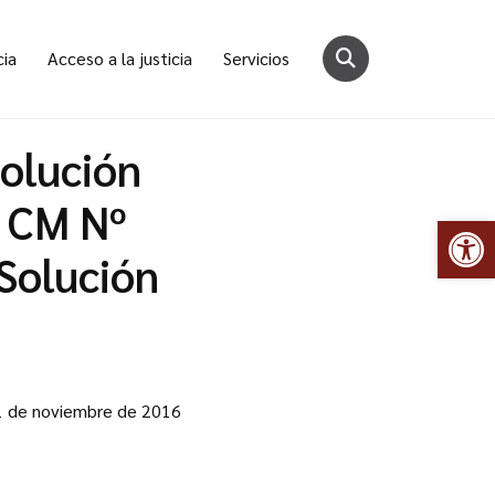
cia
Acceso a la justicia
Servicios
solución
 CM Nº
Abr
Solución
 de noviembre de 2016