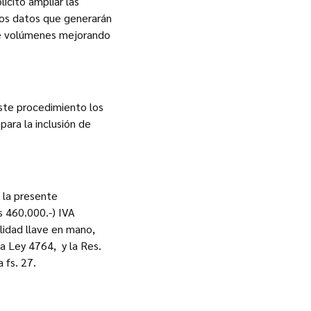
icitó ampliar las
los datos que generarán
 de volúmenes mejorando
 este procedimiento los
ara la inclusión de
 la presente
s 460.000.-) IVA
lidad llave en mano,
ia Ley 4764, y la Res.
 fs. 27.