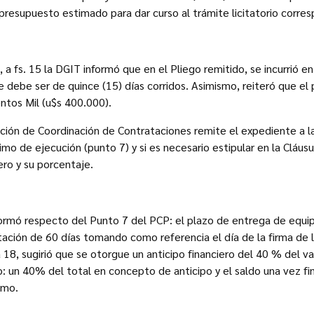
presupuesto estimado para dar curso al trámite licitatorio corre
 a fs. 15 la DGIT informó que en el Pliego remitido, se incurrió en 
e debe ser de quince (15) días corridos. Asimismo, reiteró que e
ntos Mil (u$s 400.000).
cción de Coordinación de Contrataciones remite el expediente a la
o de ejecución (punto 7) y si es necesario estipular en la Cláusul
iero y su porcentaje.
formó respecto del Punto 7 del PCP: el plazo de entrega de equi
tación de 60 días tomando como referencia el día de la firma de
18, sugirió que se otorgue un anticipo financiero del 40 % del val
: un 40% del total en concepto de anticipo y el saldo una vez fin
smo.