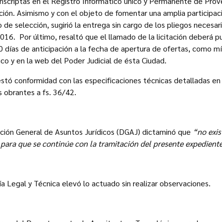
inscriptas en el Registro Informático único y Permanente de Pro
tación. Asimismo y con el objeto de fomentar una amplia participac
e selección, sugirió la entrega sin cargo de los pliegos necesari
016. Por último, resaltó que el llamado de la licitación deberá pu
 10 días de anticipación a la fecha de apertura de ofertas, como m
co y en la web del Poder Judicial de ésta Ciudad.
estó conformidad con las especificaciones técnicas detalladas en
s obrantes a fs. 36/42.
cción General de Asuntos Jurídicos (DGAJ) dictaminó que
“no exis
, para que se continúe con la tramitación del presente expedient
ía Legal y Técnica elevó lo actuado sin realizar observaciones.