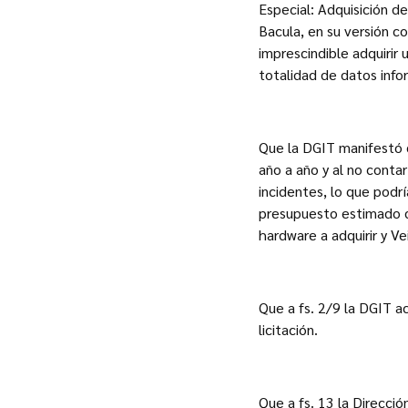
Especial: Adquisición d
Bacula, en su versión co
imprescindible adquirir 
totalidad de datos inf
Que la DGIT manifestó 
año a año y al no contar
incidentes, lo que podrí
presupuesto estimado de
hardware a adquirir y V
Que a fs. 2/9 la DGIT a
licitación.
Que a fs. 13 la Direcci