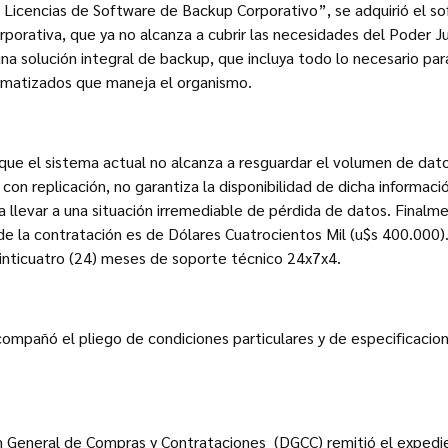
e Licencias de Software de Backup Corporativo”, se adquirió el 
rporativa, que ya no alcanza a cubrir las necesidades del Poder Ju
una solución integral de backup, que incluya todo lo necesario par
ormatizados que maneja el organismo.
que el sistema actual no alcanza a resguardar el volumen de dat
 con replicación, no garantiza la disponibilidad de dicha informa
a llevar a una situación irremediable de pérdida de datos. Finalme
 la contratación es de Dólares Cuatrocientos Mil (u$s 400.000).
einticuatro (24) meses de soporte técnico 24x7x4.
compañó el pliego de condiciones particulares y de especificacion
ón General de Compras y Contrataciones (DGCC) remitió el expedi