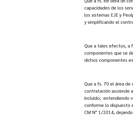
Que a fs. 68 obra un co
capacidades de los ser
los sistemas EJE y Peo
y simplificando el cont
Que a tales efectos, a f
componentes que se desc
dichos componentes es 
Que a fs. 70 el área d
contratación asciende a
incluido; entendiendo v
conforme lo dispuesto en
CM N° 1/2014, dejando s