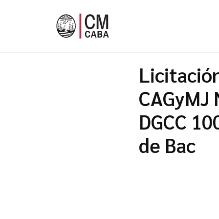
Licitació
CAGyMJ N
DGCC 100
de Bac