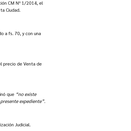
ción CM Nº 1/2014, el
sta Ciudad.
o a fs. 70, y con una
el precio de Venta de
minó que
“no existe
l presente expediente”.
zación Judicial.