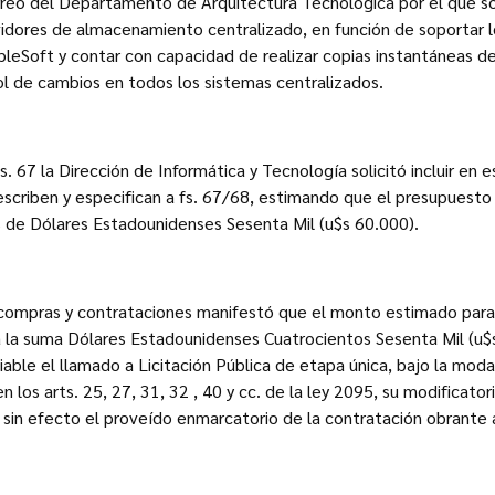
rreo del Departamento de Arquitectura Tecnológica por el que sol
vidores de almacenamiento centralizado, en función de soportar 
lpleSoft y contar con capacidad de realizar copias instantáneas
rol de cambios en todos los sistemas centralizados.
s. 67 la Dirección de Informática y Tecnología solicitó incluir en
riben y especifican a fs. 67/68, estimando que el presupuesto p
de Dólares Estadounidenses Sesenta Mil (u$s 60.000).
e compras y contrataciones manifestó que el monto estimado para
 la suma Dólares Estadounidenses Cuatrocientos Sesenta Mil (u$
iable el llamado a Licitación Pública de etapa única, bajo la moda
 los arts. 25, 27, 31, 32 , 40 y cc. de la ley 2095, su modificator
in efecto el proveído enmarcatorio de la contratación obrante a