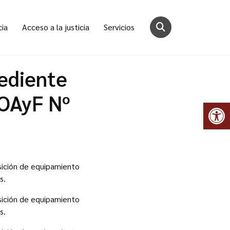
cia
Acceso a la justicia
Servicios
pediente
 OAyF Nº
Abr
isición de equipamiento
s.
isición de equipamiento
s.