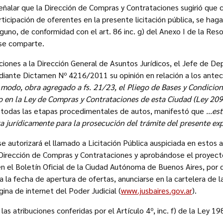
eñalar que la Dirección de Compras y Contrataciones sugirió que 
ticipación de oferentes en la presente licitación pública, se hag
lguno, de conformidad con el art. 86 inc. g) del Anexo I de la Res
 se comparte.
ciones a la Dirección General de Asuntos Jurídicos, el Jefe de 
ante Dictamen Nº 4216/2011 su opinión en relación a los ante
al modo, obra agregado a fs. 21/23, el Pliego de Bases y Condicion
do en la Ley de Compras y Contrataciones de esta Ciudad (Ley 209
r todas las etapas procedimentales de autos, manifestó que
...e
 jurídicamente para la prosecución del trámite del presente exp
se autorizará el llamado a Licitación Pública auspiciada en estos
 Dirección de Compras y Contrataciones y aprobándose el proyect
n el Boletín Oficial de la Ciudad Autónoma de Buenos Aires, por d
 a la fecha de apertura de ofertas, anunciarse en la cartelera de 
gina de internet del Poder Judicial (
www.jusbaires.gov.ar
).
e las atribuciones conferidas por el Artículo 4º, inc. f) de la Ley 1