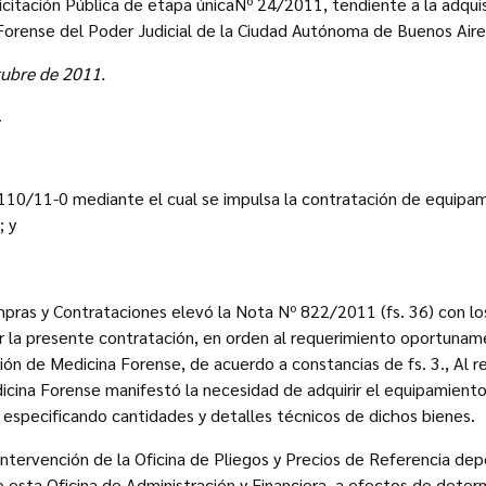
Licitación Pública de etapa únicaNº 24/2011, tendiente a la adqu
Forense del Poder Judicial de la Ciudad Autónoma de Buenos Aire
tubre de 2011.
1
110/11-0 mediante el cual se impulsa la contratación de equipa
; y
mpras y Contrataciones elevó la Nota Nº 822/2011 (fs. 36) con l
ar la presente contratación, en orden al requerimiento oportuna
ción de Medicina Forense, de acuerdo a constancias de fs. 3., Al
icina Forense manifestó la necesidad de adquirir el equipamient
, especificando cantidades y detalles técnicos de dichos bienes.
 intervención de la Oficina de Pliegos y Precios de Referencia de
sta Oficina de Administración y Financiera, a efectos de determ