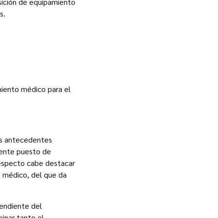
isición de equipamiento
s.
miento médico para el
os antecedentes
mente puesto de
 respecto cabe destacar
o médico, del que da
pendiente del
inar tanto el