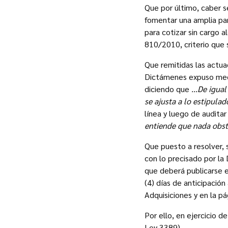
Que por último, caber s
fomentar una amplia par
para cotizar sin cargo a
810/2010, criterio que
Que remitidas las actua
Dictámenes expuso medi
diciendo que
...De igu
se ajusta a lo estipula
línea y luego de audita
entiende que nada obsta
Que puesto a resolver, 
con lo precisado por la
que deberá publicarse e
(4) días de anticipación
Adquisiciones y en la pá
Por ello, en ejercicio d
Ley 3389),