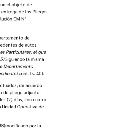
con el objeto de
a entrega de los Pliegos
olución CM Nº
Departamento de
cedentes de autos
es Particulares, el que
5)
Siguiendo la misma
ste Departamento
ediente.
(conf. fs. 40).
 actuados, de acuerdo
o de pliego adjunto;
os (2) días, con cuatro
la Unidad Operativa de
988(modificado por la