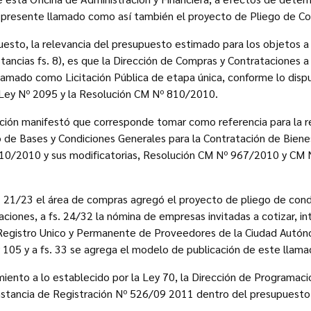
 presente llamado como así también el proyecto de Pliego de Con
esto, la relevancia del presupuesto estimado para los objetos a ad
tancias fs. 8), es que la Dirección de Compras y Contrataciones a
lamado como Licitación Pública de etapa única, conforme lo dispu
a Ley Nº 2095 y la Resolución CM Nº 810/2010.
ción manifestó que corresponde tomar como referencia para la re
 de Bases y Condiciones Generales para la Contratación de Biene
10/2010 y sus modificatorias, Resolución CM Nº 967/2010 y CM 
. 21/23 el área de compras agregó el proyecto de pliego de cond
aciones, a fs. 24/32 la nómina de empresas invitadas a cotizar, i
 Registro Unico y Permanente de Proveedores de la Ciudad Autón
 105 y a fs. 33 se agrega el modelo de publicación de este llamad
miento a lo establecido por la Ley 70, la Dirección de Programaci
nstancia de Registración Nº 526/09 2011 dentro del presupuesto 