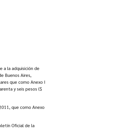
e a la adquisición de
de Buenos Aires,
ulares que como Anexo I
arenta y seis pesos ($
24/2011, que como Anexo
etín Oficial de la