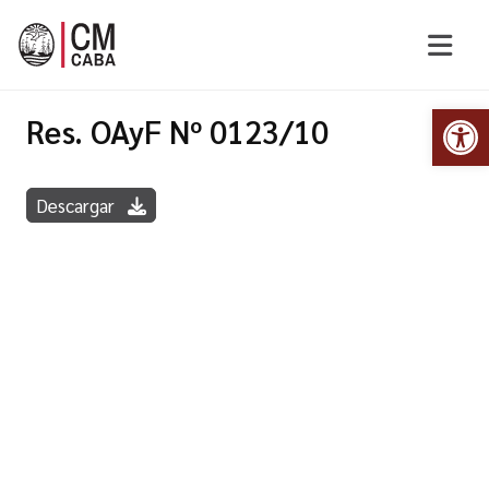
Abr
Res. OAyF Nº 0123/10
Descargar