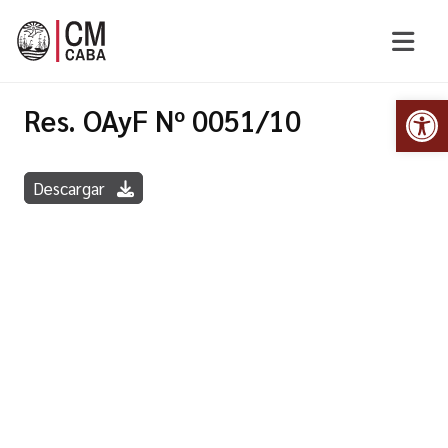
Abr
Res. OAyF Nº 0051/10
Descargar