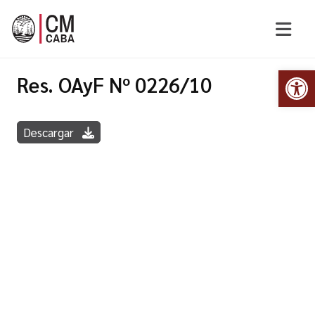
Abr
Res. OAyF Nº 0226/10
Descargar