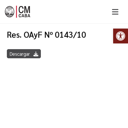
Abr
Res. OAyF Nº 0143/10
Descargar