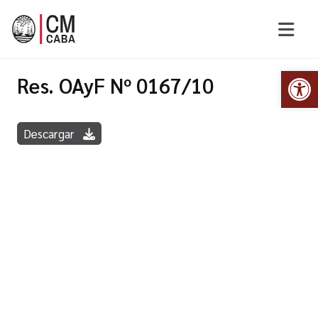
Abr
Res. OAyF Nº 0167/10
Descargar