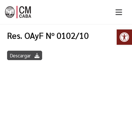
Abr
Res. OAyF Nº 0102/10
Descargar